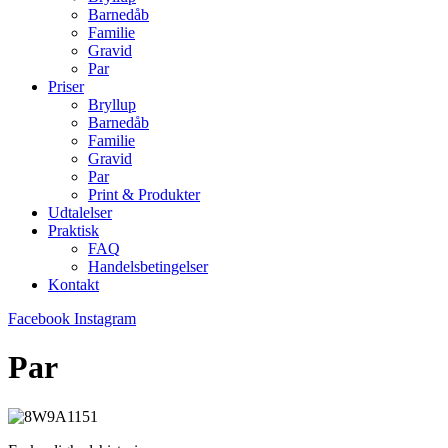
Barnedåb
Familie
Gravid
Par
Priser
Bryllup
Barnedåb
Familie
Gravid
Par
Print & Produkter
Udtalelser
Praktisk
FAQ
Handelsbetingelser
Kontakt
Facebook
Instagram
Par