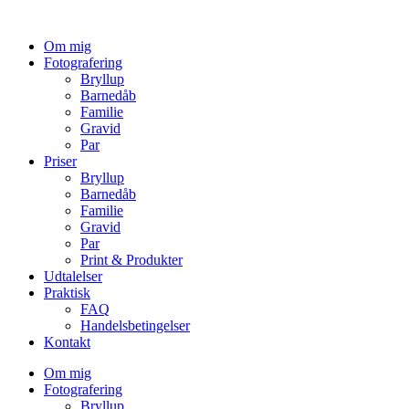
Om mig
Fotografering
Bryllup
Barnedåb
Familie
Gravid
Par
Priser
Bryllup
Barnedåb
Familie
Gravid
Par
Print & Produkter
Udtalelser
Praktisk
FAQ
Handelsbetingelser
Kontakt
Om mig
Fotografering
Bryllup